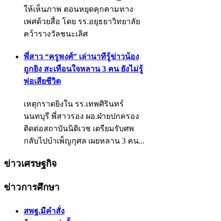
ให้เห็นภาพ ตอนหยุดคุกคามทาง
เพศด้วยสื่อ โดย รร.อยุธยาวิทยาลัย
คว้ารางวัลชนะเลิศ
พี่สาว “ครูพงศ์” เล่านาทีรู้ข่าวน้อง
ถูกยิง สะเทือนใจหลาน 3 คน ยังไม่รู้
พ่อเสียชีวิต
เหตุกราดยิงใน รร.เทพศิรินทร์
นนทบุรี พี่สาวรอง ผอ.ฝ่ายปกครอง
ติดต่อสถาบันนิติเวช เตรียมรับศพ
กลับไปบำเพ็ญกุศล เผยหลาน 3 คน...
ข่าวเศรษฐกิจ
ข่าวการศึกษา
สพฐ.มีคำสั่ง