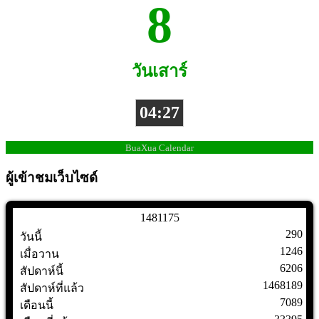
8
วันเสาร์
04:27
BuaXua Calendar
ผู้เข้าชมเว็บไซด์
1
4
8
1
1
7
5
290
วันนี้
1246
เมื่อวาน
6206
สัปดาห์นี้
1468189
สัปดาห์ที่แล้ว
7089
เดือนนี้